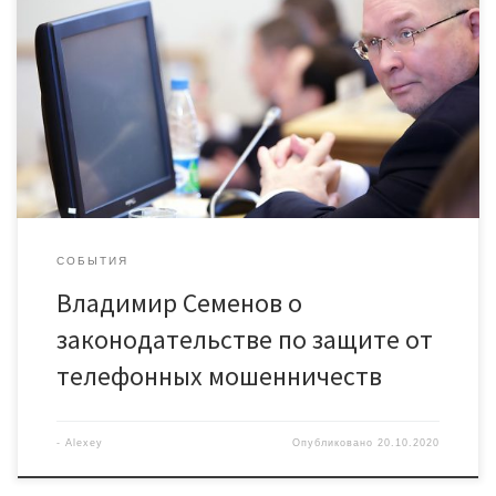
мошеннических действий с помощью мобильной связи.
Председатель Комитета Думы Югры по законодательству,
вопросам государственной власти и местному
самоуправлению Владимир Семенов прокомментировал
правовые новации: — Очень часто звонки, приводящие
к мошенническому списанию средств с банковских карт
граждан, совершаются из мест заключения. Согласно
рассматриваемым поправкам оператор связи обязан […]
СОБЫТИЯ
Владимир Семенов о
законодательстве по защите от
телефонных мошенничеств
-
Alexey
Опубликовано
20.10.2020