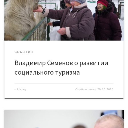
Благотворительный фонд «Благодарность». Разработанный
общественной организацией проект «Путешествие в Сказку»
претендует на президентский грант по направлению
«Социальное обслуживание, социальная поддержка и защита
граждан». Целевой аудитории […]
СОБЫТИЯ
Владимир Семенов о развитии
социального туризма
-
Alexey
Опубликовано
20.10.2020
Накануне ГосДума в первом чтении рассмотрела поправки
в законодательство, направленные на пресечение