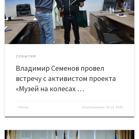
колёсах «Одна Победа — один народ» Василием Талько.
Активист рассказал депутату о работе передвижного музея,
который появился в Нефтеюганском районе благодаря
усилиям сразу нескольких инициативных людей. Сама музейная
экспозиция была создана […]
СОБЫТИЯ
Владимир Семенов провел
встречу с активистом проекта
«Музей на колесах …
-
Alexey
Опубликовано
30.11.2020