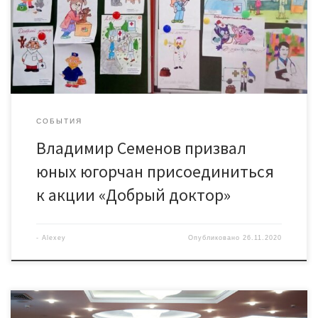
госпиталях и больницах по всей России. До 20 декабря
к акции, инициатором которой выступило региональное
отделение партии «Единая Россия», могут присоединиться
[…]
СОБЫТИЯ
Владимир Семенов призвал
юных югорчан присоединиться
к акции «Добрый доктор»
-
Alexey
Опубликовано
26.11.2020
На сегодняшнем заседании Комитета Думы Югры по