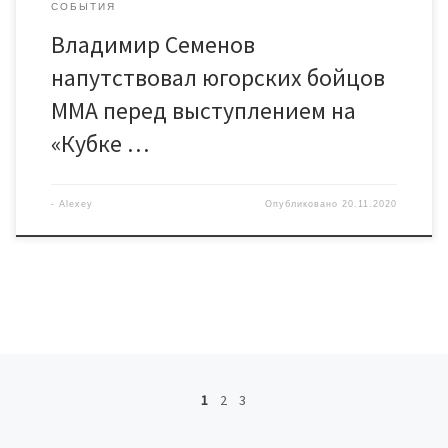
СОБЫТИЯ
Владимир Семенов
напутствовал югорских бойцов
ММА перед выступлением на
«Кубке …
-
Alexey
Опубликовано
20.11.2020
Навигация по записям
1
2
3
Пр