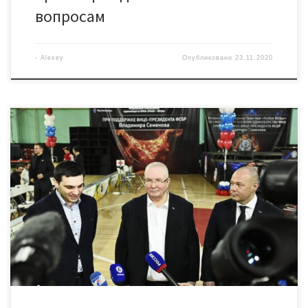
вопросам
-
Alexey
Опубликовано
23.11.2020
21-22 ноября в Омске состоится Межрегиональный турнир по
смешанным боевым единоборствам «Кубок Ермака-2020»,
в котором примут участие бойцы из регионов Урала, Сибири
и Дальнего Востока старше 18-ти лет. Соревнования пройдут
в 10-ти весовых категориях у мужчин, и в 6-ти весовых
категориях у женщин. Югру на турнире представят бойцы
из Нефтеюганска Нариман Солтанов, Элик Пашаев и Фахрудин
Шихкеримов. На соревнования […]