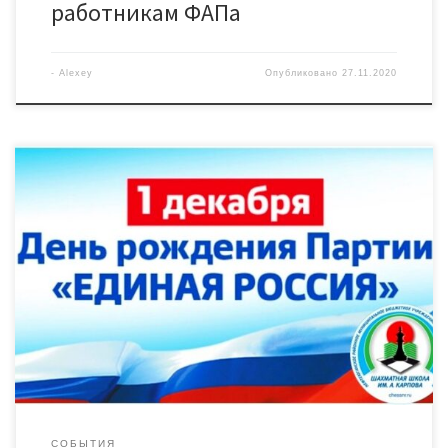
работникам ФАПа
-
Alexey
Опубликовано
27.11.2020
С 1 по 5 декабря на интернет-портале «Шахматная планета»
пройдет онлайн-турнир по блицу, посвященный Дню
рождения всероссийской политической партии «Единая
Россия». Соревнования организованы при поддержке
депутата Думы Югры Владимира Семенова, секретаря
местного отделения партии Галины Лапковской, Думы
Нефтеюганского района, «Шахматной школы имени Анатолия
Карпова». Участие в турнире могут принять все желающие
жители […]
СОБЫТИЯ