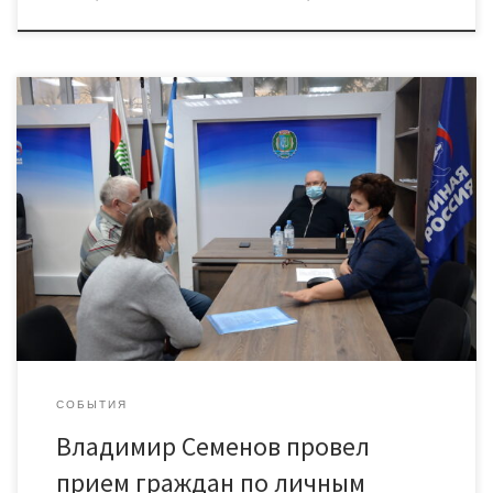
Депутат Думы Югры Владимир Семенов провел прием
граждан в Общественной приемной партии «Единая Россия»
в посёлке Пойковский Нефтеюганского района. Обращения
всех пяти пойковчан, пришедших на прием, касались
жилищной темы. Совместно с главой поселения Аллой Бочко
депутат рассмотрел вопросы переселения из аварийного
фонда и приспособленных строений, а также — продвижение
очереди на получение жилья по социальному найму. В числе
[…]
СОБЫТИЯ
Владимир Семенов провел
прием граждан по личным