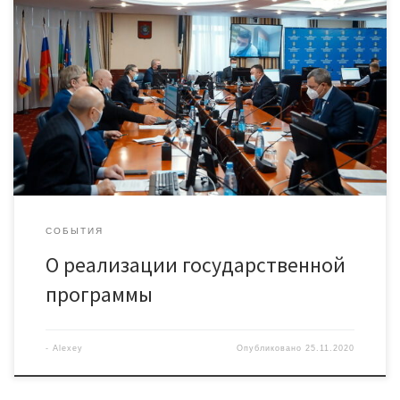
законодательству, вопросам государственной власти
и местному самоуправлению был рассмотрен отчет о ходе
реализации государственной программы «Развитие
гражданского общества» за 2019 год. Депутаты
рекомендовали Думе принять предоставленную информацию
к сведению. По итогам заседании председатель Комитета
Владимир Семенов прокомментировал решение коллег: —
Такие комплексные программы, включающие в себя
разнообразные […]
СОБЫТИЯ
О реализации государственной
программы
-
Alexey
Опубликовано
25.11.2020