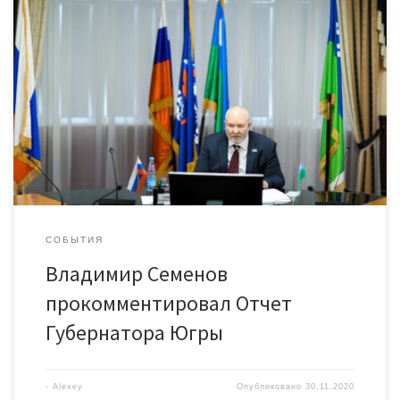
Председатель Комитета Думы Югры по законодательству,
вопросам государственной власти и местному
самоуправлению Владимир Семенов прокомментировал
прозвучавший накануне отчет Губернатора Югры о
результатах деятельности Правительства за 2019 год: — Мы с
коллегами от комитета задали Губернатору вопрос о мерах
повышения экономической устойчивости институтов
гражданского общества, в том числе социально
ориентированных некоммерческих […]
СОБЫТИЯ
Владимир Семенов
прокомментировал Отчет
Губернатора Югры
-
Alexey
Опубликовано
30.11.2020