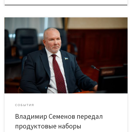
В рамках волонтерской кампании, инициатором которой
выступило региональное отделение партии «Единая Россия»,
депутат Думы Югры Владимир Семенов посетил
фельдшерско-акушерский пункт сельского поселения
Лемпино Нефтеюганского района. ФАП является
единственным учреждением здравоохранения в радиусе 50
километров — до ближайшей больницы в Пойковском больше
получаса езды. Персонал медучреждения насчитывает три
человека, включая заведующую — Зою Утепову, […]
СОБЫТИЯ
Владимир Семенов передал
продуктовые наборы