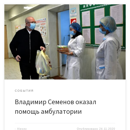
Депутат Думы Югры Владимир Семенов оказал помощь
амбулатории сельского поселения Сингапай Нефтеюганского
района. Во время своей рабочей поездки по муниципалитету
депутат передал персоналу амбулатории продуктовые
наборы и сладости. По призыву ВПП «Единой России» в таком
волонтёрском качестве депутаты законодательных собраний
органов власти и представительных органов местного
самоуправления наносят визиты в больницы, стационары
и амбулатории по […]
СОБЫТИЯ
Владимир Семенов оказал
помощь амбулатории
-
Alexey
Опубликовано
24.11.2020