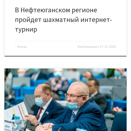
В Нефтеюганском регионе
пройдет шахматный интернет-
турнир
-
Alexey
Опубликовано
27.11.2020
На сегодняшнем заседании Думы Югры депутаты внесли
поправки в закон «Об Общественной палате», распространив
запрет на членство в общественной палате на всех
депутатов законодательных собраний. Ранее этот запрет
касался только депутатов, замещающих государственные
должности субъектов Российской Федерации. Владимир
Семенов – председатель Комитета Думы Югры по
законодательству, вопросам государственной власти и […]