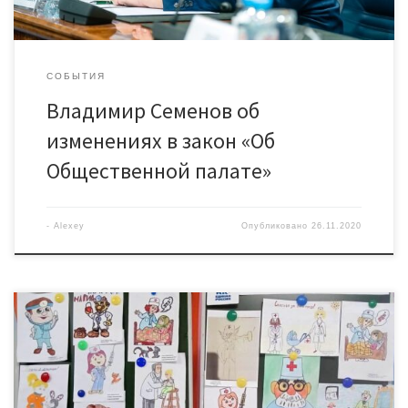
СОБЫТИЯ
Владимир Семенов об
изменениях в закон «Об
Общественной палате»
-
Alexey
Опубликовано
26.11.2020
В Югре в поддержку медиков проходит акция «Добрый
доктор». Дети с помощью рисунков выражают благодарность
докторам, сестрам, фельдшерам, водителям скорой помощи
— всем тем, кто обеспечивает работу «красных зон» в