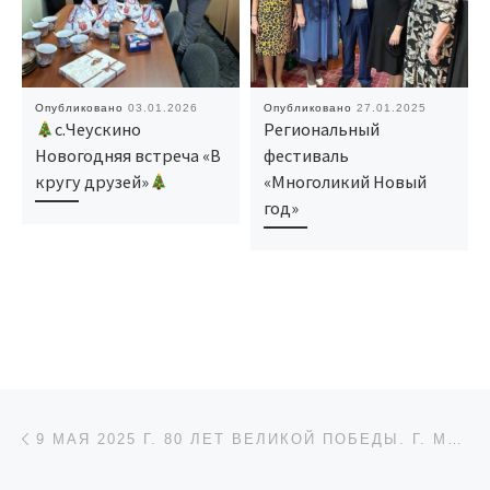
Опубликовано
03.01.2026
Опубликовано
27.01.2025
с.Чеускино
Региональный
Новогодняя встреча «В
фестиваль
кругу друзей»
«Многоликий Новый
год»
Навигация по записям
Предыдущая запись
9 МАЯ 2025 Г. 80 ЛЕТ ВЕЛИКОЙ ПОБЕДЫ. Г. МОСКВА КРАСНАЯ ПЛОЩАДЬ