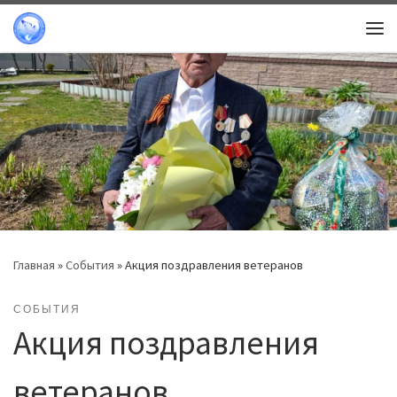
Перейти к содержимому
Ме
Главная
»
События
»
Акция поздравления ветеранов
СОБЫТИЯ
Акция поздравления
ветеранов