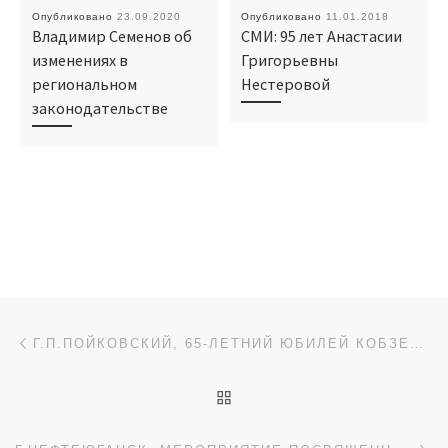
Опубликовано
23.09.2020
Опубликовано
11.01.2018
Владимир Семенов об
СМИ: 95 лет Анастасии
изменениях в
Григорьевны
региональном
Нестеровой
законодательстве
Навигация по записям
Предыдущая запись
Г.П.ПОЙКОВСКИЙ, 65-ЛЕТНИЙ ЮБИЛЕЙ КОБЗЕВОЙ РАИСЫ ИВАНОВНЫ
ОБРАТНО К СПИСКУ ЗАП
Сл