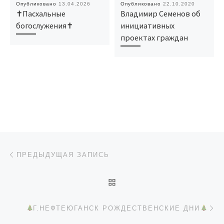
Опубликовано
13.04.2026
Опубликовано
22.10.2020
✝Пасхальные
Владимир Семенов об
богослужения✝
инициативных
проектах граждан
Навигация по записям
Предыдущая запись
ПРЕДЫДУЩАЯ ЗАПИСЬ
ОБРАТНО К СПИСКУ ЗАП
Сл
Г.НЕФТЕЮГАНСК РОЖДЕСТВЕНСКИЕ ДНИ