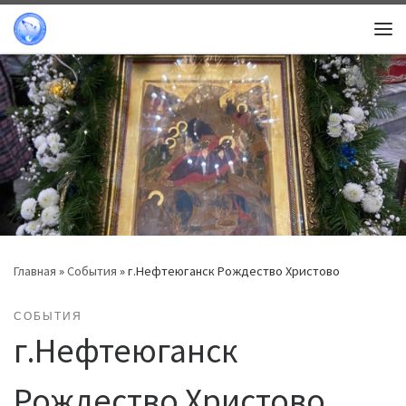
Перейти к содержимому
Ме
Главная
»
События
»
г.Нефтеюганск Рождество Христово
СОБЫТИЯ
г.Нефтеюганск
Рождество Христово