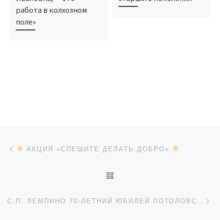
работа в колхозном
поле»
Навигация по записям
Предыдущая запись
АКЦИЯ «СПЕШИТЕ ДЕЛАТЬ ДОБРО»
ОБРАТНО К СПИСКУ ЗАП
Сл
С.П. ЛЕМПИНО 70-ЛЕТНИЙ ЮБИЛЕЙ ПОТОЛОВСКИХ АНАТОЛИЯ ВЛАДИМИРОВИЧА