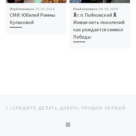
Опубликовано
31.01.2018
Опубликовано
06.05.2026
СМИ: Юбилей Риммы
🎗г.п. Пойковский 🎗
Кулаковой
Живая нить поколений:
как рождается символ
Победы.
Навигация по записям
Предыдущая запись
«СПЕШИТЕ ДЕЛАТЬ ДОБРО» ПРОШЛА ПЕРВЫЙ РАЗ В ЭТОМ ГОДУ
ОБРАТНО К СПИСКУ ЗАП
Сл