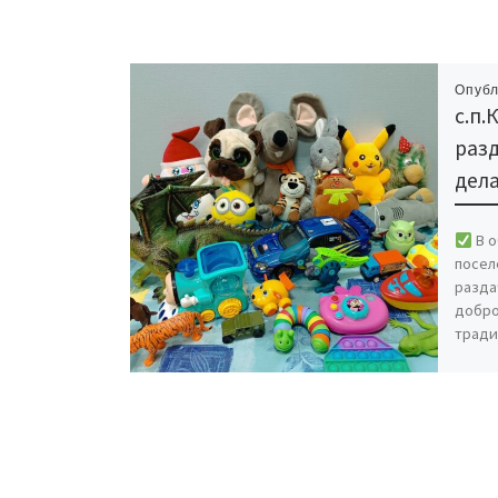
Опуб
с.п.
раз
дела
В о
посел
разда
добро
тради