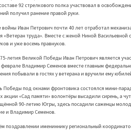
 составе 92 стрелкового полка участвовал в освобожден
ний получил ранение правой руки.
 войны Иван Петрович почти 40 лет отработал механиза
я «Ветеран труда». Вместе с женой Ниной Васильевной 
уков и уже восемь правнуков.
 75-летия Великой Победы Иван Петрович является уча
 феврале Владимир Семенов вместе главным федеральн
ения побывали в гостях у ветерана и вручили ему юбиле
ь Победы под окнами фронтовика состоялся мини-парад
х акции «Сад памяти» волонтёры высадили сирень, а чут
щённой 90-летию Югры, здесь посадили саженцы молоды
ие и Владимир Семенов.
ём поздравлении имениннику региональный координато