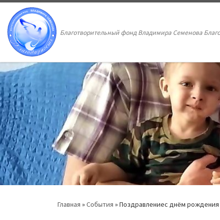
Перейти к содержимому
Благотворительный фонд Владимира Семенова Благ
Главная
»
События
»
Поздравлениес днём рождения 