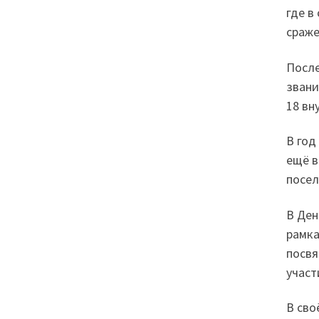
где в
сраже
После
звани
18 вн
В год
ещё в
посел
В Ден
рамка
посвя
участ
В сво