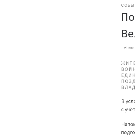
СОБЫ
По
Ве
-
Alexe
ЖИТЕ
ВОЙН
ЕДИ
ПОЗ
ВЛА
В усл
с учё
Напом
подго