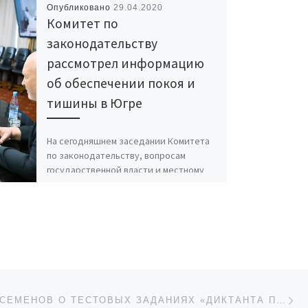
Опубликовано
29.04.2020
Комитет по
законодательству
рассмотрел информацию
об обеспечении покоя и
тишины в Югре
На сегодняшнем заседании Комитета
по законодательству, вопросам
государственной власти и местному
самоуправлению Думы Югры была
рассмотрена информация об
исполнении Закона «Об обеспечении
[…]
Сл
ИСЕЙ
ВЛАДИМИР СЕМЕНОВ О ТЕСТОВЫХ ЗАДАНИЯХ «ДИКТАНТА ПОБЕДЫ»