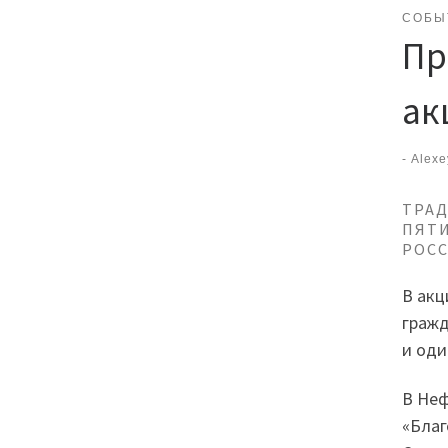
СОБЫ
Пр
ак
-
Alexe
ТРАД
ПЯТИ
РОСС
В акц
гражд
и оди
В Неф
«Благ