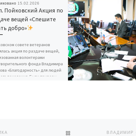
ликовано
15.02.2026
.п. Пойковский Акция по
даче вещей «Спешите
ть добро»
ковском совете ветеранов
ялась акция по раздаче вещей,
изованная волонтерами
творительного фонда Владимира
ова «Благодарность» для людей
его поколения. Были привезы
ОБРАТНО К СПИСКУ ЗАП
ИКА