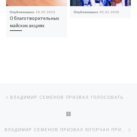
Опубликовано
19.05.2023
Опубликовано
05.01.2026
О благотворительных
майских акциях
Навигация по записям
Предыдущая запись
ВЛАДИМИР СЕМЕНОВ ПРИЗВАЛ ГОЛОСОВАТЬ ЗА ПРОЕКТЫ «НАРОДНОГО БЮДЖЕТА»
ОБРАТНО К СПИСКУ ЗАП
Сл
ВЛАДИМИР СЕМЕНОВ ПРИЗВАЛ ЮГОРЧАН ПРИСОЕДИНИТЬСЯ К АКЦИЯМ ДНЯ ПАМЯТИ И СКОРБИ