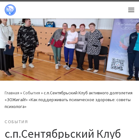
Перейти к содержимому
Ме
Главная
»
События
»
с.п.Сентябрьский Клуб активного долголетия
«ЗОЖигай!» «Как поддерживать психическое здоровье: советы
психолога»
СОБЫТИЯ
с.п.Сентябрьский Клуб