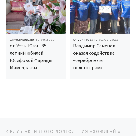
Опубликовано
25.06.2026
Опубликовано
01.06.2022
с.п.Усть-Юган, 85-
Владимир Семенов
летний юбилей
оказал содействие
Юсифовой Фариды
«серебряным
Мамед кызы
волонтёрам»
Навигация по записям
Предыдущая запись
КЛУБ АКТИВНОГО ДОЛГОЛЕТИЯ «ЗОЖИГАЙ!»: ВСТРЕЧА С ПСИХОЛОГОМ И ПОЛЕЗНЫЕ СОВЕТЫ».