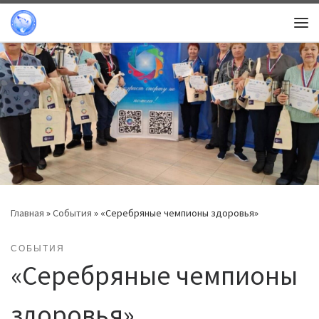
Перейти к содержимому
Ме
Главная
»
События
»
«Серебряные чемпионы здоровья»
СОБЫТИЯ
«Серебряные чемпионы
здоровья»