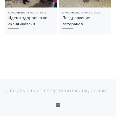
Опубликовано
05.04.2019
Опубликовано
06.05.2022
Идем к здоровью по­
Поздравление
скандинавски
ветеранов
Навигация по записям
Предыдущая запись
ПОЗДРАВЛЕНИЕ ПРЕДСТАВИТЕЛЬНИЦ СТАРШЕГО ПОКОЛЕНИЯ
ОБРАТНО К СПИСКУ ЗАП
Сл