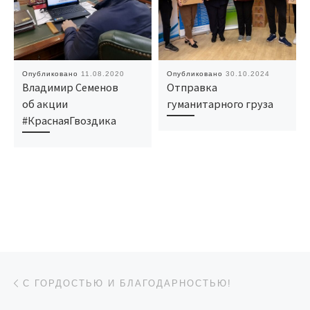
Опубликовано
11.08.2020
Опубликовано
30.10.2024
Владимир Семенов
Отправка
об акции
гуманитарного груза
#КраснаяГвоздика
Навигация по записям
Предыдущая запись
С ГОРДОСТЬЮ И БЛАГОДАРНОСТЬЮ!