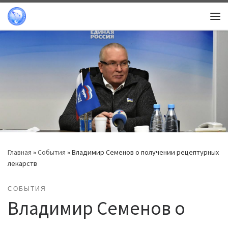
Перейти к содержимому
Ме
Главная
»
События
»
Владимир Семенов о получении рецептурных
лекарств
СОБЫТИЯ
Владимир Семенов о