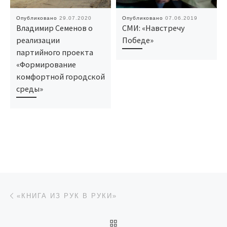
Опубликовано
29.07.2020
Опубликовано
07.06.2019
Владимир Семенов о
СМИ: «Навстречу
реализации
Победе»
партийного проекта
«Формирование
комфортной городской
среды»
Навигация по записям
Предыдущая запись
«КНИГА ИЗ РУК В РУКИ»
ОБРАТНО К СПИСКУ ЗАП