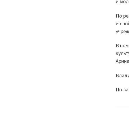
и мол
По ре
из по
учреж
В ном
культ
Арина
Влади
По за