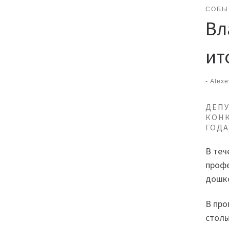
СОБЫ
Вл
ит
-
Alexe
ДЕПУ
КОНК
ГОДА
В теч
профе
дошко
В про
столы