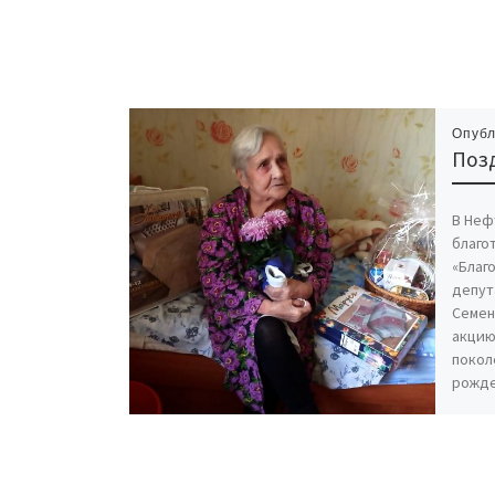
Опуб
Поз
В Неф
благо
«Благ
депут
Семен
акцию
покол
рожде