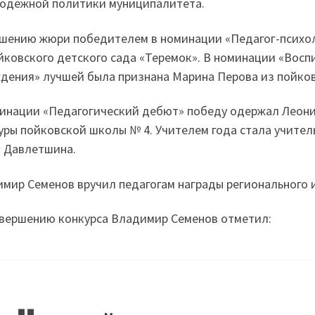
одежной политики муниципалитета.
шению жюри победителем в номинации «Педагог-психол
йковского детского сада «Теремок». В номинации «Вос
дения» лучшей была признана Марина Перова из пойков
инации «Педагогический дебют» победу одержал Леони
уры пойковской школы № 4. Учителем года стала учите
 Давлетшина.
мир Семенов вручил педагогам награды регионального 
вершению конкурса Владимир Семенов отметил: