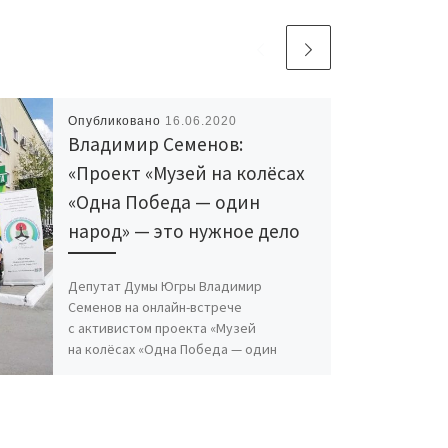
Опубликовано
16.06.2020
Владимир Семенов:
«Проект «Музей на колёсах
«Одна Победа — один
народ» — это нужное дело
Депутат Думы Югры Владимир
Семенов на онлайн-встрече
с активистом проекта «Музей
на колёсах «Одна Победа — один
народ» Василием Талько принял
участие в обсуждении
организационных […]