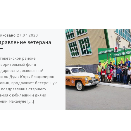
ликовано
27.07.2020
дравление ветерана
теюганском районе
творительный фонд
одарность», основанный
атом Думы Югры Владимиром
овым, продолжает бессрочную
 поздравления старшего
ения с юбилеями и днями
ний. Накануне […]