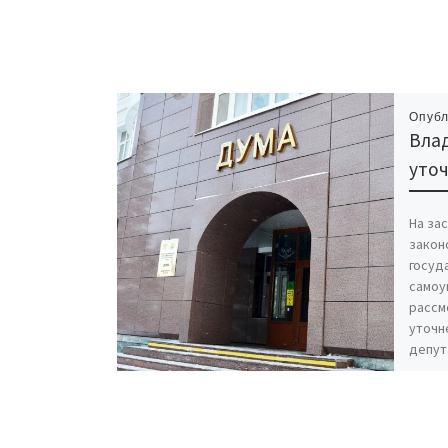
Опуб
Вла
уто
На за
закон
госуд
самоу
рассм
уточн
депут