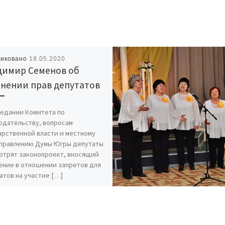
ликовано
18.05.2020
димир Семенов об
чнении прав депутатов
седании Комитета по
одательству, вопросам
арственной власти и местному
правлению Думы Югры депутаты
отрят законопроект, вносящий
ение в отношении запретов для
атов на участие […]