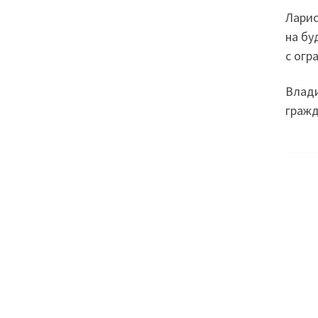
Ларис
на бу
с огр
Влади
гражд