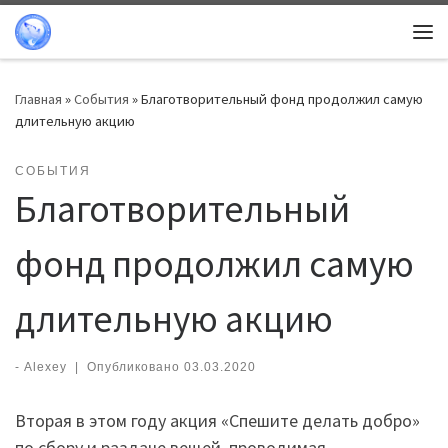
Перейти к содержимому
Ме
Главная
»
События
»
Благотворительный фонд продолжил самую
длительную акцию
СОБЫТИЯ
Благотворительный
фонд продолжил самую
длительную акцию
-
Alexey
|
Опубликовано
03.03.2020
Вторая в этом году акция «Спешите делать добро»
по сбору и раздаче вещей, проводимая