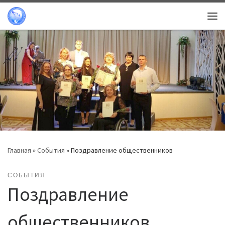
Перейти к содержимому
Ме
Главная
»
События
»
Поздравление общественников
СОБЫТИЯ
Поздравление
общественников