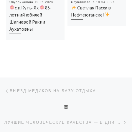
Опубликовано
19.05.2026
Опубликовано
18.04.2026
с.п.Куть-Ях
85-
Светлая Пасха в
летний юбилей
Нефтеюганске!
Шагиевой Ракии
Аухатовны
Навигация по записям
Предыдущая запись
ВЫЕЗД МЕДИКОВ НА БАЗУ ОТДЫХА
ОБРАТНО К СПИСКУ ЗАП
Сл
ЛУЧШИЕ ЧЕЛОВЕЧЕСКИЕ КАЧЕСТВА — В ДНИ ПРАЗДНИКОВ ДУМАТЬ О ДРУГИХ