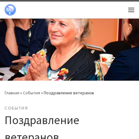
Перейти к содержимому
Ме
Главная
»
События
»
Поздравление ветеранов
СОБЫТИЯ
Поздравление
ветеранов