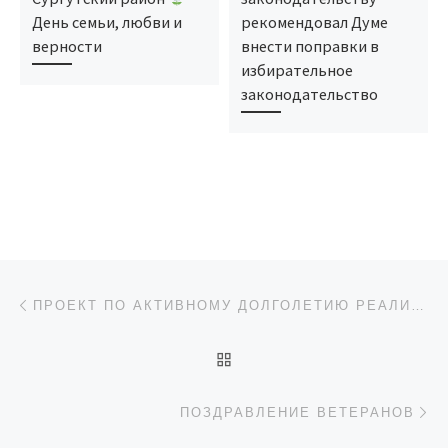
День семьи, любви и
рекомендовал Думе
верности
внести поправки в
избирательное
законодательство
Навигация по записям
Предыдущая запись
ПРОЕКТ ПО АКТИВНОМУ ДОЛГОЛЕТИЮ РЕАЛИЗУЕТСЯ В НЕФТЕЮГАНСКОМ РАЙОНЕ
ОБРАТНО К СПИСКУ ЗАП
Сл
ПОЗДРАВЛЕНИЕ ВЕТЕРАНОВ