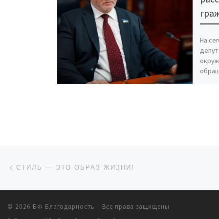
гра
На се
депут
окруж
обращ
госуд
округ
Навигация по записям
Предыдущая запись
СТИЛЬ — ЭТО ОБРАЗ ЖИЗНИ!
© 2026
БФ Благодарность
– Все права защищены