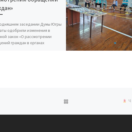
ждан»
годняшнем заседании Думы Югры
аты одобрили изменения в
ной закон «О рассмотрении
ений граждан в органах
арственной власти автономного
а». Предварительно […]
ОБРАТНО К СПИСКУ ЗАП
Ч