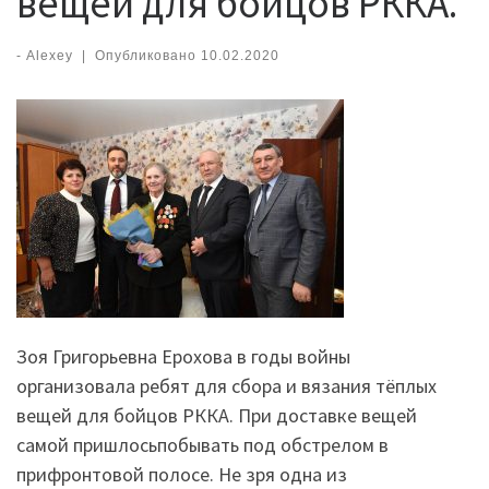
вещей для бойцов РККА.
-
Alexey
|
Опубликовано
10.02.2020
Зоя Григорьевна Ерохова в годы войны
организовала ребят для сбора и вязания тёплых
вещей для
бойцов РККА
. При доставке вещей
самой при
шлось
побывать под обстрелом в
прифронтовой полосе. Не зря одна из